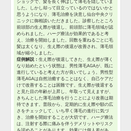
ショックで、髪を長く伸ばして薄毛を隠していま
した。しかし却って目立っているのではないかと
思うようになり、薄毛治療を決意し仙台中央クリ
ニックに御相談いただきました。診察したところ
前頭部の生え際が後退し、前頭部に薄毛領域が認
められました。ハーグ療法が効果的であると考
え、治療を開始しました。回数を重ねるごとに毛
髪は太くなり、生え際の後退が改善され、薄毛領
域が縮小しました。
症例解説：
生え際が後退してきた、生え際が薄く
なり始めたという状態は、男性薄毛AGAが、既に
進行していると考えた方が良いでしょう。男性型
薄毛AGAは自然治癒することはなく、自己ケアだ
けで改善することは困難です。生え際が後退する
と見た目の年齢が上昇し、年取って見えますが、
きちんとした薄毛治療を行うことにより改善は期
待できます。普段から、定期的に生え際や額の広
さをチェックして、いち早く薄毛の進行に気づ
き、治療を開始することが大切です。ハーグ療法
は、注射する際に痛みを伴うデメリットやリスク
を認めることがあります。効果には個人差があ