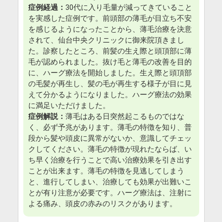
症例経過：
30代に入り毛量が減ってきていること
を実感した症例です。前頭部の薄毛が目立ち不安
を感じるようになったことから、薄毛治療を決意
されて、仙台中央クリニックに御来院頂きまし
た。診察したところ、前髪の生え際と頭頂部に薄
毛が認められました。抜け毛と薄毛の改善を目的
に、ハーグ療法を開始しました。生え際と頭頂部
の毛髪が再生し、髪の毛が再生する様子が目に見
えて分かるようになりました。ハーグ療法の効果
に満足いただけました。
症例解説：
薄毛はある日突然起こるものではな
く、必ず予兆があります。薄毛の特徴を知り、普
段から髪や頭皮に異常がないか、意識してチェッ
クしてください。薄毛の特徴が現れたならば、い
ち早く治療を行うことで高い治療効果を引き出す
ことが出来ます。薄毛の特徴を見逃してしまう
と、進行してしまい、治療しても効果が出難いこ
とが有り注意が必要です。ハーグ療法は、注射に
よる痛み、頭皮の赤みのリスクがあります。